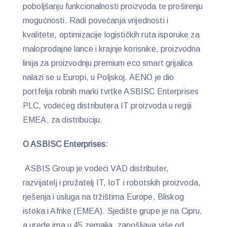
poboljšanju funkcionalnosti proizvoda te proširenju
mogućnosti. Radi povećanja vrijednosti i
kvalitete, optimizacije logističkih ruta isporuke za
maloprodajne lance i krajnje korisnike, proizvodna
linija za proizvodnju premium eco smart grijalica
nalazi se u Europi, u Poljskoj. AENO je dio
portfelja robnih marki tvrtke ASBISC Enterprises
PLC, vodećeg distributera IT proizvoda u regiji
EMEA, za distribuciju.
O ASBISC Enterprises:
ASBIS Group je vodeći VAD distributer,
razvijatelj i pružatelj IT, IoT i robotskih proizvoda,
rješenja i usluga na tržištima Europe, Bliskog
istoka i Afrike (EMEA). Sjedište grupe je na Cipru,
a urede ima u 45 zemalja, zapošljava više od