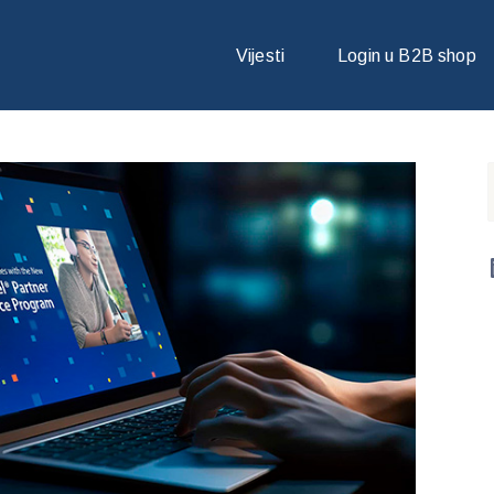
OVU USLUGU OTKUPA BODOVA ZA INTEL PARTNER ALLIANCE & ASBI
Vijesti
Login u B2B shop