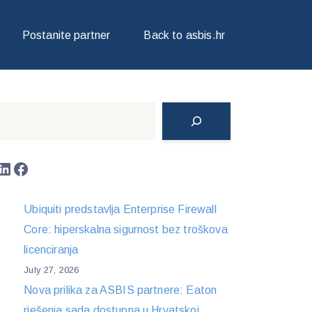
S ASSIST PRO KUPCE
Postanite partner
Back to asbis.hr
Search
LinkedIn
Facebook
Ubiquiti predstavlja Enterprise Firewall
Core: hiperskalna sigurnost bez troškova
licenciranja
July 27, 2026
Nova prilika za ASBIS partnere: Eaton
rješenja sada dostupna u Hrvatskoj