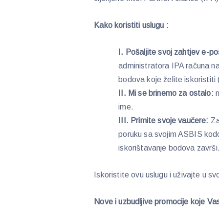
Kako koristiti uslugu :
I.
Pošaljite svoj zahtjev e-p
administratora IPA računa n
bodova koje želite iskoristit
II. Mi se brinemo za ostalo:
n
ime.
III. Primite svoje vaučere:
Zah
poruku sa svojim ASBIS kod
iskorištavanje bodova završi
Iskoristite ovu uslugu i uživajte u 
Nove i uzbudljive promocije koje V