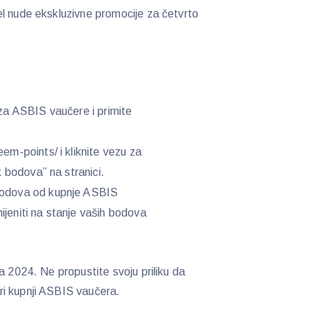
l nude ekskluzivne promocije za četvrto
 za ASBIS vaučere i primite
eem-points/ i kliknite vezu za
ak bodova” na stranici.
bodova od kupnje ASBIS
ijeniti na stanje vaših bodova
a 2024. Ne propustite svoju priliku da
i kupnji ASBIS vaučera.