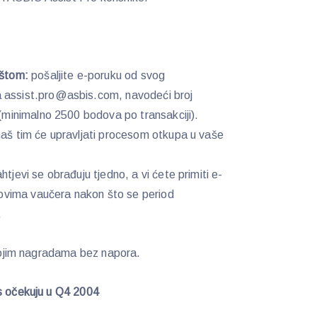
oštom:
pošaljite e-poruku od svog
a assist.pro@asbis.com, navodeći broj
i (minimalno 2500 bodova po transakciji).
aš tim će upravljati procesom otkupa u vaše
tjevi se obrađuju tjedno, a vi ćete primiti e-
ovima vaučera nakon što se period
.
svojim nagradama bez napora.
as očekuju u Q4 2004