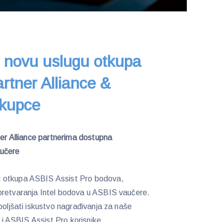
 novu uslugu otkupa
rtner Alliance &
 kupce
ner Alliance partnerima dostupna
aučere
u otkupa ASBIS Assist Pro bodova,
pretvaranja Intel bodova u ASBIS vaučere.
boljšati iskustvo nagrađivanja za naše
) i ASBIS Assist Pro korisnike.