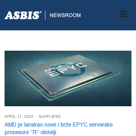
Tag:
AMD EPYC
APRIL 17, 2020
SUPPLIERS
AMD je lansirao nove i brže EPYC serverske
procesore ‘7F’ obitelji