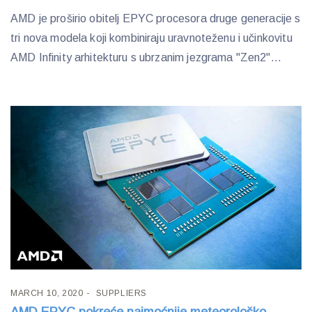
AMD je proširio obitelj EPYC procesora druge generacije s
tri nova modela koji kombiniraju uravnoteženu i učinkovitu
AMD Infinity arhitekturu s ubrzanim jezgrama "Zen2"...
MARCH 10, 2020
SUPPLIERS
AMD EPYC pokreće najmoćnije meteorološko