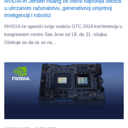
NVIDIA-in Jensen Huang će otkriti najnovija otkrića
u ubrzanom računalstvu, generativnoj umjetnoj
inteligenciji i robotici
NVIDIA će ugostiti svoju vodeću GTC 2024 konferenciju u
kongresnom centru San Jose od 18. do 21. ožujka.
Očekuje se da će se za...