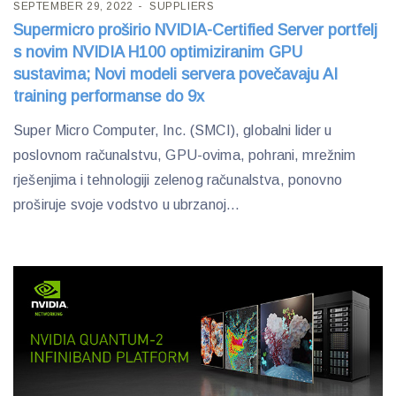
SEPTEMBER 29, 2022
SUPPLIERS
Supermicro proširio NVIDIA-Certified Server portfelj
s novim NVIDIA H100 optimiziranim GPU
sustavima; Novi modeli servera povečavaju AI
training performanse do 9x
Super Micro Computer, Inc. (SMCI), globalni lider u
poslovnom računalstvu, GPU-ovima, pohrani, mrežnim
rješenjima i tehnologiji zelenog računalstva, ponovno
proširuje svoje vodstvo u ubrzanoj...