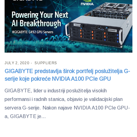
JULY 2, 2020
SUPPLIERS
GIGABYTE predstavlja širok portfelj poslužitelja G-
serije koje pokreće NVIDIA A100 PCIe GPU
GIGABYTE, lider u industriji poslužitelja visokih
performansi i radnih stanica, objavio je validacijski plan
servera G-serije. Nakon najave NVIDIA A100 PCIe GPU-
a, GIGABYTE je...