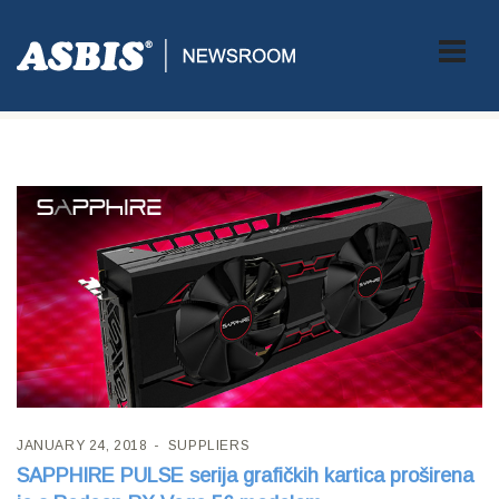
Tag:
Sapphire
JANUARY 24, 2018
SUPPLIERS
SAPPHIRE PULSE serija grafičkih kartica proširena