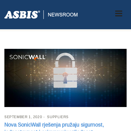
Tag:
SONICWALL
SEPTEMBER 1, 2020
SUPPLIERS
Nova SonicWall rješenja pružaju sigurnost,