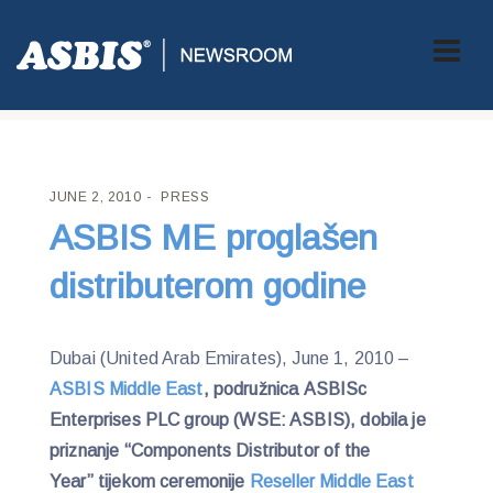
ASBIS CROATIA
>
PRESS
> ASBIS ME PROGLAŠEN
DISTRIBUTEROM GODINE
JUNE 2, 2010
PRESS
ASBIS ME proglašen
distributerom godine
Dubai (United Arab Emirates), June 1, 2010 –
ASBIS Middle East
, podružnica ASBISc
Enterprises PLC group (WSE: ASBIS), dobila je
priznanje “Components Distributor of the
Year” tijekom ceremonije
Reseller Middle East