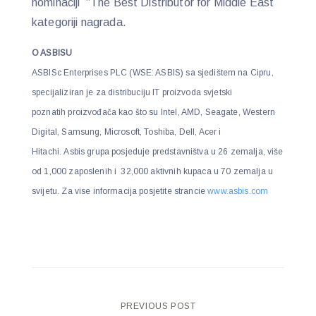
nominaciji “The Best Distributor for Middle East”
kategoriji nagrada.
O ASBISU
ASBISc Enterprises PLC (WSE: ASBIS) sa sjedištem na Cipru,
specijaliziran je za distribuciju IT proizvoda svjetski
poznatih proizvođača kao što su Intel, AMD, Seagate, Western
Digital, Samsung, Microsoft, Toshiba, Dell, Acer i
Hitachi. Asbis grupa posjeduje predstavništva u 26 zemalja, više
od 1,000 zaposlenih i 32,000 aktivnih kupaca u 70 zemalja u
svijetu. Za vise informacija posjetite strancie
www.asbis.com
Post
PREVIOUS POST