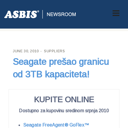
ASBIS CROATIA
>
SUPPLIERS
> SEAGATE PREŠAO GRANICU
OD 3TB KAPACITETA!
JUNE 30, 2010
SUPPLIERS
Seagate prešao granicu
od 3TB kapaciteta!
KUPITE ONLINE
Dostupno za kupovinu sredinom srpnja 2010
Seagate
FreeAgent® GoFlex™