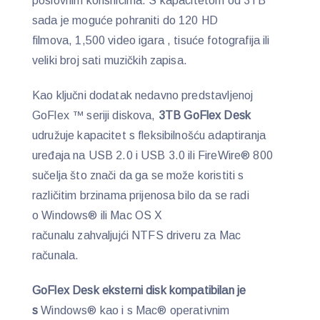
poslovnim korisnicima. S kapacitetom od 3TB
sada je moguće pohraniti do 120 HD
filmova, 1,500 video igara , tisuće fotografija ili
veliki broj sati muzičkih zapisa.
Kao ključni dodatak nedavno predstavljenoj
GoFlex ™ seriji diskova,
3TB GoFlex Desk
udružuje kapacitet s fleksibilnošću adaptiranja
uređaja na USB 2.0 i USB 3.0 ili FireWire® 800
sučelja što znači da ga se može koristiti s
različitim brzinama prijenosa bilo da se radi
o Windows® ili Mac OS X
računalu zahvaljujći NTFS driveru za Mac
računala.
GoFlex Desk eksterni disk kompatibilan je
s
Windows® kao i s Mac® operativnim