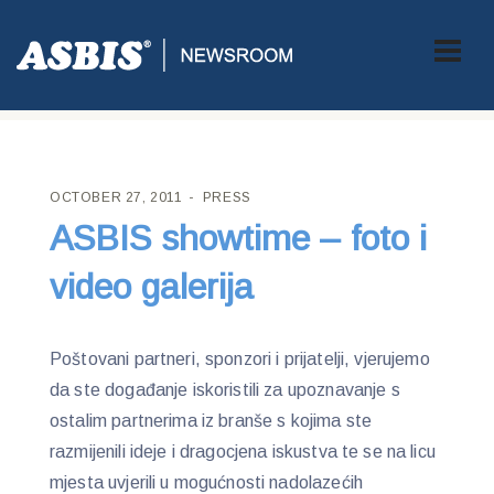
ASBIS CROATIA
>
PRESS
> ASBIS SHOWTIME – FOTO I VIDEO
GALERIJA
OCTOBER 27, 2011
PRESS
ASBIS showtime – foto i
video galerija
Poštovani partneri, sponzori i prijatelji, vjerujemo
da ste događanje iskoristili za upoznavanje s
ostalim partnerima iz branše s kojima ste
razmijenili ideje i dragocjena iskustva te se na licu
mjesta uvjerili u mogućnosti nadolazećih