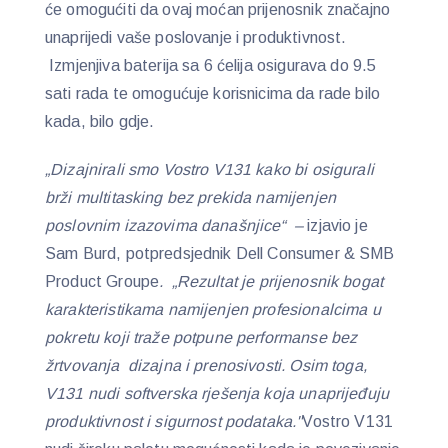
će omogućiti da ovaj moćan prijenosnik značajno
unaprijedi vaše poslovanje i produktivnost.
Izmjenjiva baterija sa 6 ćelija osigurava do 9.5
sati rada te omogućuje korisnicima da rade bilo
kada, bilo gdje.
„Dizajnirali smo Vostro V131 kako bi osigurali
brži multitasking bez prekida namijenjen
poslovnim izazovima današnjice“ –
izjavio je
Sam Burd, potpredsjednik Dell Consumer & SMB
Product Groupe
. „Rezultat je prijenosnik bogat
karakteristikama namijenjen profesionalcima u
pokretu koji traže potpune performanse bez
žrtvovanja dizajna i prenosivosti. Osim toga,
V131 nudi softverska rješenja koja unaprijeđuju
produktivnost i sigurnost podataka."
Vostro V131