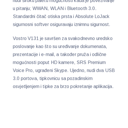
nudi široku paletu mogućnosti kada je povezivanje
u pitanju; WWAN, WLAN i Bluetooth 3.0.
Standardni čitač otiska prsta i Absolute LoJack
sigurnosni softver osiguravaju iznimnu sigurnost.
Vostro V131 je savršen za svakodnevno uredsko
poslovanje kao što su uređivanje dokumenata,
prezentacije i e-mail, a također pruža i odlične
mogućnosti poput HD kamere, SRS Premium
Voice Pro, ugrađeni Skype. Ujedno, nudi dva USB
3.0 portova, tipkovnicu sa pozadinskim
osvjetljenjem i tipke za brzo pokretanje aplikacija.