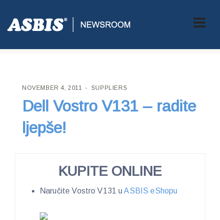
ASBIS CROATIA
>
SUPPLIERS
> DELL VOSTRO V131 – RADITE
LJEPŠE!
NOVEMBER 4, 2011
SUPPLIERS
Dell Vostro V131 – radite
ljepše!
KUPITE ONLINE
Naručite Vostro V131 u
ASBIS eShopu