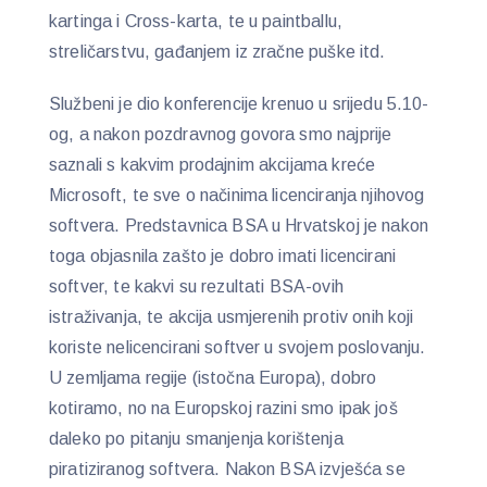
kartinga i Cross-karta, te u paintballu,
streličarstvu, gađanjem iz zračne puške itd.
Službeni je dio konferencije krenuo u srijedu 5.10-
og, a nakon pozdravnog govora smo najprije
saznali s kakvim prodajnim akcijama kreće
Microsoft, te sve o načinima licenciranja njihovog
softvera. Predstavnica BSA u Hrvatskoj je nakon
toga objasnila zašto je dobro imati licencirani
softver, te kakvi su rezultati BSA-ovih
istraživanja, te akcija usmjerenih protiv onih koji
koriste nelicencirani softver u svojem poslovanju.
U zemljama regije (istočna Europa), dobro
kotiramo, no na Europskoj razini smo ipak još
daleko po pitanju smanjenja korištenja
piratiziranog softvera. Nakon BSA izvješća se