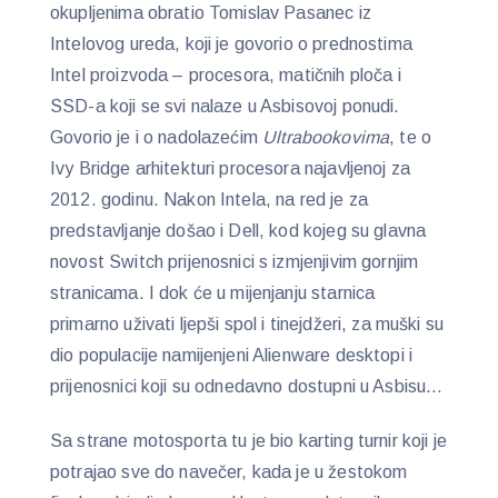
okupljenima obratio Tomislav Pasanec iz
Intelovog ureda, koji je govorio o prednostima
Intel proizvoda – procesora, matičnih ploča i
SSD-a koji se svi nalaze u Asbisovoj ponudi.
Govorio je i o nadolazećim
Ultrabookovima
, te o
Ivy Bridge arhitekturi procesora najavljenoj za
2012. godinu. Nakon Intela, na red je za
predstavljanje došao i Dell, kod kojeg su glavna
novost Switch prijenosnici s izmjenjivim gornjim
stranicama. I dok će u mijenjanju starnica
primarno uživati ljepši spol i tinejdžeri, za muški su
dio populacije namijenjeni Alienware desktopi i
prijenosnici koji su odnedavno dostupni u Asbisu…
Sa strane motosporta tu je bio karting turnir koji je
potrajao sve do navečer, kada je u žestokom