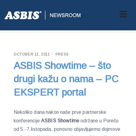
ASBIS CROATIA
>
PRESS
> ASBIS SHOWTIME – ŠTO DRUGI
KAŽU O NAMA – PC EKSPERT PORTAL
OCTOBER 11, 2011
PRESS
ASBIS Showtime – što
drugi kažu o nama – PC
EKSPERT portal
Nekoliko dana nakon naše prve partnerske
konferencije
ASBIS Showtime
održane u Poreču
od 5.-7.listopada, ponosno objavljujemo dojmove