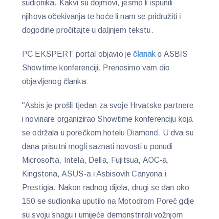
sudionika. Kakvi su dojmovi, jesmo li ispunili
njihova očekivanja te hoće li nam se pridružiti i
dogodine pročitajte u daljnjem tekstu.
PC EKSPERT portal objavio je
članak
o ASBIS
Showtime konferenciji. Prenosimo vam dio
objavljenog članka:
"Asbis je prošli tjedan za svoje Hrvatske partnere
i novinare organizirao Showtime konferenciju koja
se održala u porečkom hotelu Diamond. U dva su
dana prisutni mogli saznati novosti u ponudi
Microsofta, Intela, Della, Fujitsua, AOC-a,
Kingstona, ASUS-a i Asbisovih Canyona i
Prestigia. Nakon radnog dijela, drugi se dan oko
150 se sudionika uputilo na Motodrom Poreč gdje
su svoju snagu i umijeće demonstrirali vožnjom