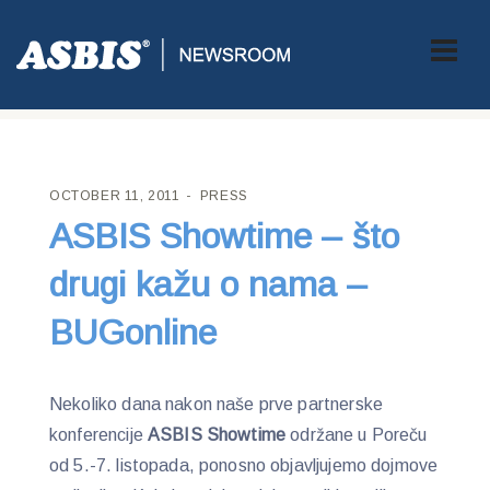
ASBIS CROATIA
>
PRESS
> ASBIS SHOWTIME – ŠTO DRUGI
KAŽU O NAMA – BUGONLINE
OCTOBER 11, 2011
PRESS
ASBIS Showtime – što
drugi kažu o nama –
BUGonline
Nekoliko dana nakon naše prve partnerske
konferencije
ASBIS Showtime
održane u Poreču
od 5.-7. listopada, ponosno objavljujemo dojmove