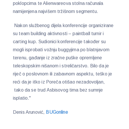
poklopcima te Alienwareova stolna računala
namijenjena najvišem tržišnom segmentu.
Nakon službenog dijela konferencije organizirane
su team building aktivnosti – paintball turnir i
carting kup. Sudionici konferencije također su
mogli isprobati vožnju buggyjima po blatnjavom
terenu, gađanje iz zračne puške opremljene
teleskopskim nišanom i streličarstvo. Bilo da je
riječ o poslovnom ili zabavnom aspektu, teško je
reći da je itko iz Poreča otišao nezadovoljan,
tako da se trud Asbisovog tima bez sumnje
isplatio."
Denis Arunović,
BUGonline