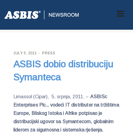
ASBIS CROATIA
>
PRESS
> ASBIS DOBIO DISTRIBUCIJU
SYMANTECA
JULY 5, 2011
PRESS
ASBIS dobio distribuciju
Symanteca
Limassol (Cipar), 5. srpnja, 2011. –
ASBISc
Enterprises Plc., vodeći IT distributer na tržištima
Europe, Bliskog Istoka i Afrike potpisao je
distribucijski ugovor sa Symantecom, globalnim
liderom za sigurnosna i sistemska rješenja.