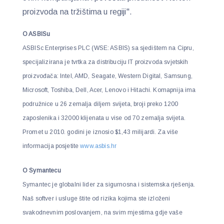
proizvoda na tržištima u regiji".
O ASBISu
ASBISc Enterprises PLC (WSE: ASBIS) sa sjedištem na Cipru,
specijalizirana je tvrtka za distribuciju IT proizvoda svjetskih
proizvođača: Intel, AMD, Seagate, Western Digital, Samsung,
Microsoft, Toshiba, Dell, Acer, Lenovo i Hitachi. Komapnija ima
podružnice u 26 zemalja diljem svijeta, broji preko 1200
zaposlenika i 32000 klijenata u vise od 70 zemalja svijeta.
Promet u 2010. godini je iznosio $1,43 milijardi. Za više
informacija posjetite
www.asbis.hr
O Symantecu
Symantec je globalni lider za sigurnosna i sistemska rješenja.
Naš softver i usluge štite od rizika kojima ste izloženi
svakodnevnim poslovanjem, na svim mjestima gdje vaše