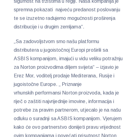
sigurnost na tržištima u regiji. Naša kompanija je
spremna pokazati najveću predanost poslovanju
te se izuzetno radujemo mogućnosti proširenja
distribucije i u drugim zemljama“.
„Sa zadovoljstvom smo našu platformu
distributera u jugoistočnoj Europi proširili sa
ASBIS kompanijom, imajući u vidu veliku potražnju
za Norton proizvodima diljem svijeta“ – izjavio je
Erez Mor, voditelj prodaje Mediterana, Rusije i
jugoistočne Europe. „ Priznanje
vrhunskih performansi Norton proizvoda, kada je
riječ o zaštiti najvrijednije imovine, informacija i
potrebe za pravim partnerom, utjecalo je na našu
odluku o suradnji sa ASBIS kompanijom. Vjerujem
kako će ovo partnerstvo doniijeti pravu vrijednost
ovim kompanijama i povećati prisutnost Norton