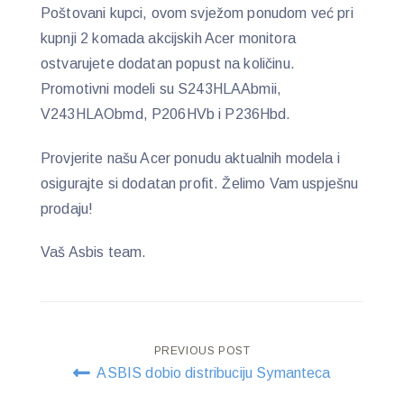
Poštovani kupci, ovom svježom ponudom već pri
kupnji 2 komada akcijskih Acer monitora
ostvarujete dodatan popust na količinu.
Promotivni modeli su S243HLAAbmii,
V243HLAObmd, P206HVb i P236Hbd.
Provjerite našu Acer ponudu aktualnih modela i
osigurajte si dodatan profit. Želimo Vam uspješnu
prodaju!
Vaš Asbis team.
Post
PREVIOUS POST
ASBIS dobio distribuciju Symanteca
navigation