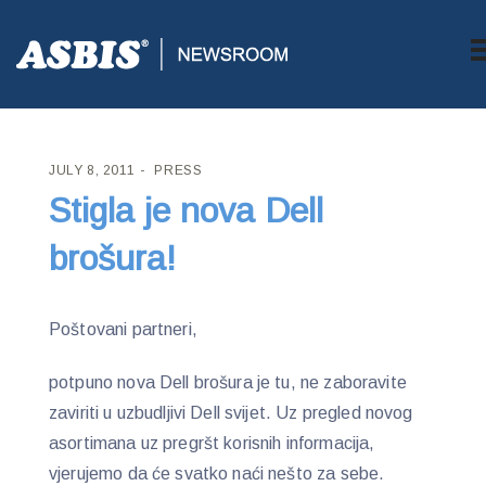
ASBIS CROATIA
>
PRESS
> STIGLA JE NOVA DELL BROŠURA!
JULY 8, 2011
PRESS
Stigla je nova Dell
brošura!
Poštovani partneri,
potpuno nova Dell brošura je tu, ne zaboravite
zaviriti u uzbudljivi Dell svijet. Uz pregled novog
asortimana uz pregršt korisnih informacija,
vjerujemo da će svatko naći nešto za sebe.