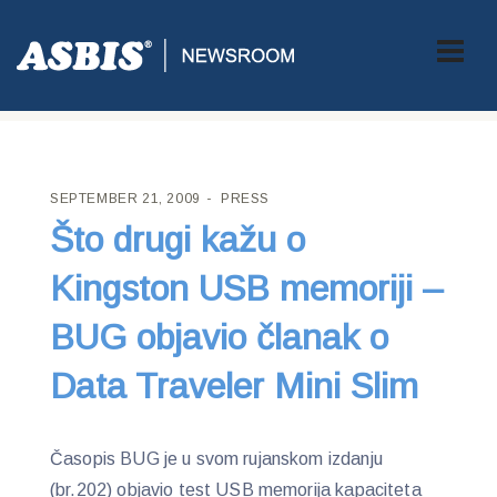
ASBIS CROATIA
>
PRESS
> ŠTO DRUGI KAŽU O KINGSTON USB
MEMORIJI – BUG OBJAVIO ČLANAK O DATA TRAVELER MINI SLIM
SEPTEMBER 21, 2009
PRESS
Što drugi kažu o
Kingston USB memoriji –
BUG objavio članak o
Data Traveler Mini Slim
Časopis BUG je u svom rujanskom izdanju
(br.202) objavio test USB memorija kapaciteta