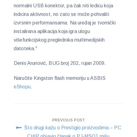
normalni USB konektor, pa čak niti ledicu koja
indicira aktivnost, no zato se može pohvaliti
izvrsnim performansama. Na uređaj je tvornički
instalirana aplikacija koja igra ulogu
višefunkcijskog preglednika multimedijskih
datoteka."
Denis Arunović, BUG broj 202, rujan 2009.
Naručite Kingston flash memoriju u ASBIS
eShopu.
Post
PREVIOUS POST
Što drugi kažu o Prestigio proizvodima – PC
CHIP objavio članak o PJ-MSO1 mišu