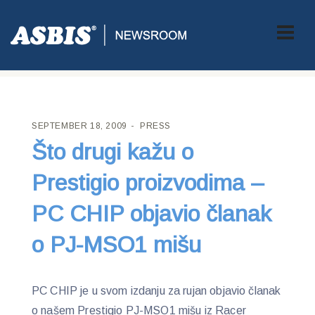
ASBIS CROATIA
>
PRESS
> ŠTO DRUGI KAŽU O PRESTIGIO
PROIZVODIMA – PC CHIP OBJAVIO ČLANAK O PJ-MSO1 MIŠU
SEPTEMBER 18, 2009
PRESS
Što drugi kažu o
Prestigio proizvodima –
PC CHIP objavio članak
o PJ-MSO1 mišu
PC CHIP je u svom izdanju za rujan objavio članak
o našem Prestigio PJ-MSO1 mišu iz Racer