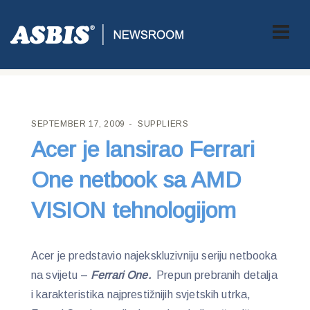
ASBIS CROATIA
>
SUPPLIERS
> ACER JE LANSIRAO FERRARI
ONE NETBOOK SA AMD VISION TEHNOLOGIJOM
SEPTEMBER 17, 2009
SUPPLIERS
Acer je lansirao Ferrari
One netbook sa AMD
VISION tehnologijom
Acer je predstavio najekskluzivniju seriju netbooka
na svijetu –
Ferrari One
.
Prepun prebranih detalja
i karakteristika najprestižnijih svjetskih utrka,