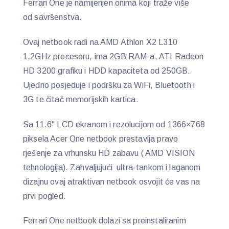
Ferrari One je namijenjen onima koji traže više
od savršenstva.
Ovaj netbook radi na AMD Athlon X2 L310
1.2GHz procesoru, ima 2GB RAM-a, ATI Radeon
HD 3200 grafiku i HDD kapaciteta od 250GB.
Ujedno posjeduje i podršku za WiFi, Bluetooth i
3G te čitač memorijskih kartica.
Sa 11.6" LCD ekranom i rezolucijom od 1366×768
piksela Acer One netbook prestavlja pravo
rješenje za vrhunsku HD zabavu ( AMD VISION
tehnologija). Zahvaljujući ultra-tankom i laganom
dizajnu ovaj atraktivan netbook osvojit će vas na
prvi pogled.
Ferrari One netbook dolazi sa preinstaliranim