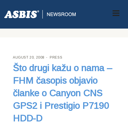
ASBIS CROATIA
>
PRESS
> ŠTO DRUGI KAŽU O NAMA – FHM
ČASOPIS OBJAVIO ČLANKE O CANYON CNS GPS2 I PRESTIGIO
P7190 HDD-D
AUGUST 20, 2008
PRESS
Što drugi kažu o nama –
FHM časopis objavio
članke o Canyon CNS
GPS2 i Prestigio P7190
HDD-D