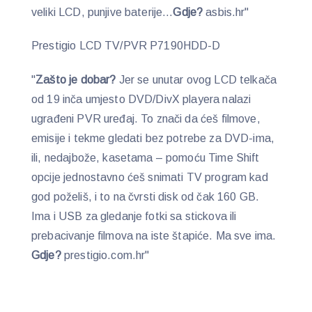
veliki LCD, punjive baterije…
Gdje?
asbis.hr"
Prestigio LCD TV/PVR P7190HDD-D
"
Zašto je dobar?
Jer se unutar ovog LCD telkača
od 19 inča umjesto DVD/DivX playera nalazi
ugrađeni PVR uređaj. To znači da ćeš filmove,
emisije i tekme gledati bez potrebe za DVD-ima,
ili, nedajbože, kasetama – pomoću Time Shift
opcije jednostavno ćeš snimati TV program kad
god poželiš, i to na čvrsti disk od čak 160 GB.
Ima i USB za gledanje fotki sa stickova ili
prebacivanje filmova na iste štapiće. Ma sve ima.
Gdje?
prestigio.com.hr"