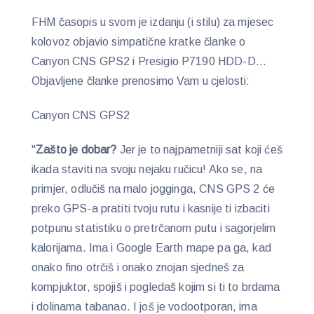
FHM časopis u svom je izdanju (i stilu) za mjesec
kolovoz objavio simpatične kratke članke o
Canyon CNS GPS2 i Presigio P7190 HDD-D…
Objavljene članke prenosimo Vam u cjelosti:
Canyon CNS GPS2
"
Zašto je dobar?
Jer je to najpametniji sat koji ćeš
ikada staviti na svoju nejaku ručicu! Ako se, na
primjer, odlučiš na malo jogginga, CNS GPS 2 će
preko GPS-a pratiti tvoju rutu i kasnije ti izbaciti
potpunu statistiku o pretrčanom putu i sagorjelim
kalorijama. Ima i Google Earth mape pa ga, kad
onako fino otrčiš i onako znojan sjedneš za
kompjuktor, spojiš i pogledaš kojim si ti to brdama
i dolinama tabanao. I još je vodootporan, ima