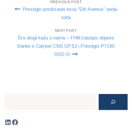
Post
PREVIOUS POST
Prestigio predstavio novu “5th Avenue” seriju
navigation
torbi
NEXT POST
Što drugi kažu o nama – FHM časopis objavio
članke o Canyon CNS GPS2 i Prestigio P7190
HDD-D
Search
LinkedIn
Facebook