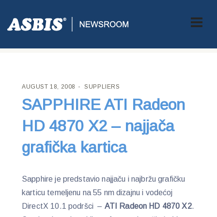
ASBIS CROATIA
>
SUPPLIERS
> SAPPHIRE ATI RADEON HD 4870
X2 – NAJJAČA GRAFIČKA KARTICA
AUGUST 18, 2008
SUPPLIERS
SAPPHIRE ATI Radeon
HD 4870 X2 – najjača
grafička kartica
Sapphire je predstavio najjaču i najbržu grafičku
karticu temeljenu na 55 nm dizajnu i vodećoj
DirectX 10.1 podršci –
ATI Radeon HD 4870 X2
.