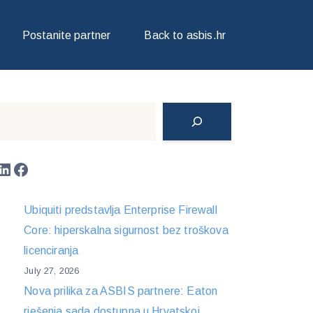
Postanite partner
Back to asbis.hr
Search
LinkedIn
Facebook
Ubiquiti predstavlja Enterprise Firewall
Core: hiperskalna sigurnost bez troškova
licenciranja
July 27, 2026
Nova prilika za ASBIS partnere: Eaton
rješenja sada dostupna u Hrvatskoj