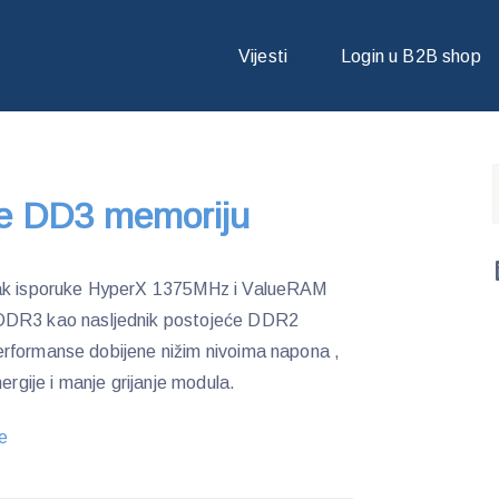
E DD3 MEMORIJU
Vijesti
Login u B2B shop
je DD3 memoriju
tak isporuke HyperX 1375MHz i ValueRAM
R3 kao nasljednik postojeće DDR2
rformanse dobijene nižim nivoima napona ,
ergije i manje grijanje modula.
je