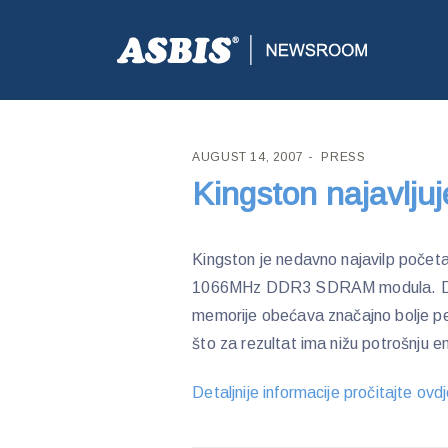
ASBIS CROATIA
>
PRESS
> KINGSTON NAJAVLJUJ
AUGUST 14, 2007
PRESS
Kingston najavlju
Kingston je nedavno najavilp poče
1066MHz DDR3 SDRAM modula. DD
memorije obećava značajno bolje pe
što za rezultat ima nižu potrošnju en
Detaljnije informacije pročitajte ovd