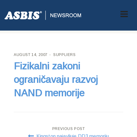
ASBIS CROATIA
>
SUPPLIERS
> FIZIKALNI ZAKONI
OGRANIČAVAJU RAZVOJ NAND MEMORIJE
AUGUST 14, 2007
SUPPLIERS
Fizikalni zakoni
ograničavaju razvoj
NAND memorije
Post
PREVIOUS POST
Kingston najavljuje DD3 memoriju