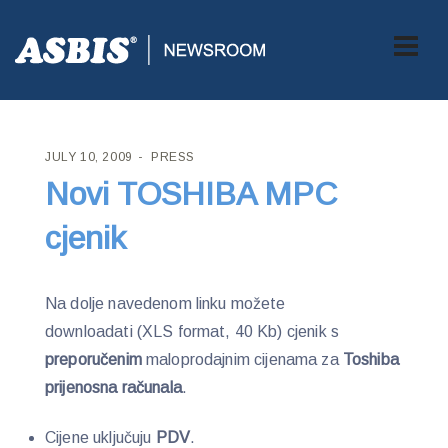
ASBIS CROATIA
>
PRESS
> NOVI TOSHIBA MPC CJENIK
JULY 10, 2009
PRESS
Novi TOSHIBA MPC
cjenik
Na dolje navedenom linku možete
downloadati (XLS format, 40 Kb) cjenik s
preporučenim
maloprodajnim cijenama za
Toshiba
prijenosna računala
.
Cijene uključuju
PDV
.