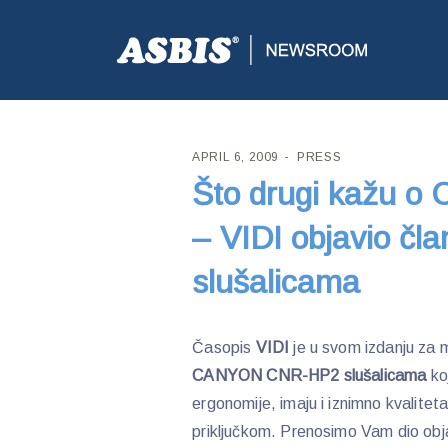
ASBIS CROATIA
>
PRESS
> ŠTO DRUGI KAŽU O CA
APRIL 6, 2009
PRESS
Što drugi kažu o
– VIDI objavio č
slušalicama
Časopis
VIDI
je u svom izdanju za 
CANYON CNR-HP2 slušalicama
ko
ergonomije, imaju i iznimno kvalitet
priključkom. Prenosimo Vam dio obj