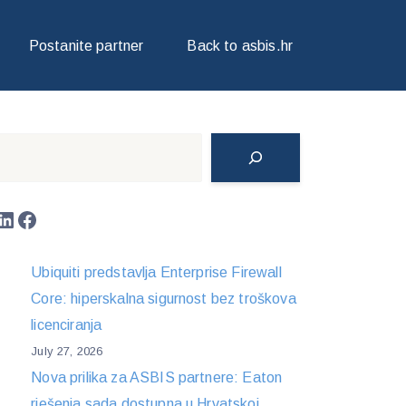
CAMA
Postanite partner
Back to asbis.hr
Search
LinkedIn
Facebook
Ubiquiti predstavlja Enterprise Firewall
Core: hiperskalna sigurnost bez troškova
licenciranja
July 27, 2026
Nova prilika za ASBIS partnere: Eaton
rješenja sada dostupna u Hrvatskoj