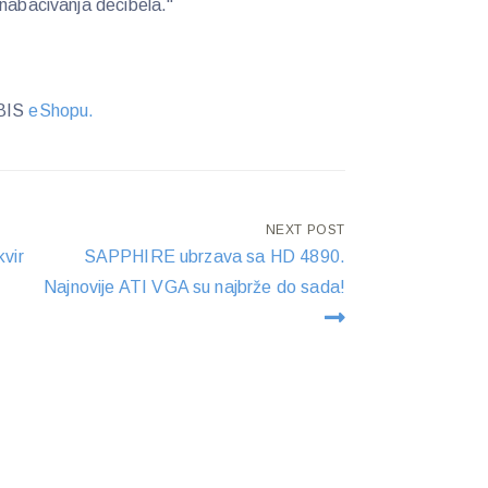
 nabacivanja decibela."
BIS
eShopu.
NEXT POST
kvir
SAPPHIRE ubrzava sa HD 4890.
Najnovije ATI VGA su najbrže do sada!