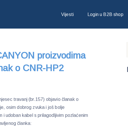
NYON PROIZVODIMA – VIDI OBJAVIO ČLANAK O CNR-HP2 SLUŠALI
Vijesti
Login u B2B shop
 CANYON proizvodima
lanak o CNR-HP2
mjesec travanj (br.157) objavio članak o
je, osim dobrog zvuka i još bolje
an i udoban kabel s prilagodljivim pozlaćenim
avljenog članka: