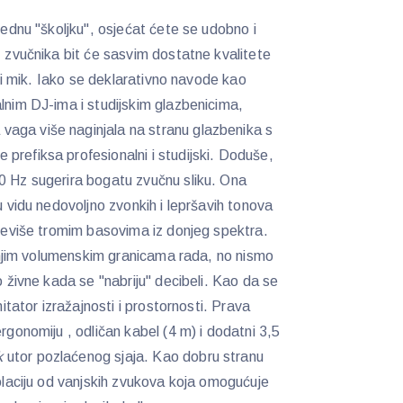
 jednu "školjku", osjećat ćete se udobno i
z zvučnika bit će sasvim dostatne kvalitete
 ili mik. Iako se deklarativno navode kao
alnim DJ-ima i studijskim glazbenicima,
aga više naginjala na stranu glazbenika s
prefiksa profesionalni i studijski. Doduše,
0 Hz sugerira bogatu zvučnu sliku. Ona
u vidu nedovoljno zvonkih i lepršavih tonova
previše tromim basovima iz donjeg spektra.
gornjim volumenskim granicama rada, no nismo
o živne kada se "nabriju" decibeli. Kao da se
mitator izražajnosti i prostornosti. Prava
ergonomiju , odličan kabel (4 m) i dodatni 3,5
k
utor pozlaćenog sjaja. Kao dobru stranu
zolaciju od vanjskih zvukova koja omogućuje