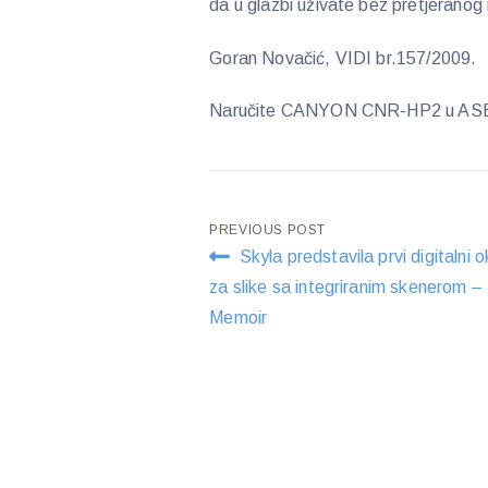
da u glazbi uživate bez pretjeranog
Goran Novačić, VIDI br.157/2009.
Naručite CANYON CNR-HP2 u AS
Post
PREVIOUS POST
Skyla predstavila prvi digitalni o
navigation
za slike sa integriranim skenerom –
Memoir