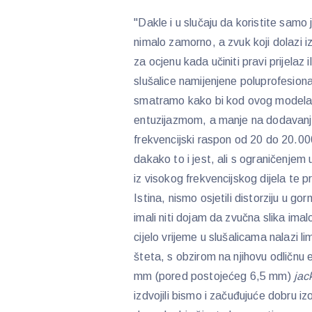
"Dakle i u slučaju da koristite samo
nimalo zamorno, a zvuk koji dolazi i
za ocjenu kada učiniti pravi prijelaz
slušalice namijenjene poluprofesion
smatramo kako bi kod ovog modela v
entuzijazmom, a manje na dodavanje 
frekvencijski raspon od 20 do 20.00
dakako to i jest, ali s ograničenjem 
iz visokog frekvencijskog dijela te 
Istina, nismo osjetili distorziju u 
imali niti dojam da zvučna slika imal
cijelo vrijeme u slušalicama nalazi li
šteta, s obzirom na njihovu odličnu 
mm (pored postojećeg 6,5 mm)
jac
izdvojili bismo i začuđujuće dobru i