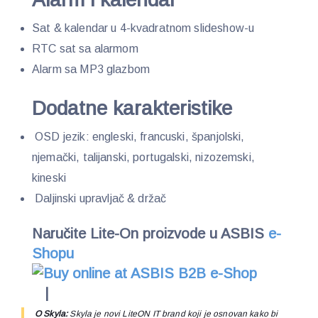
Sat & kalendar u 4-kvadratnom slideshow-u
RTC sat sa alarmom
Alarm sa MP3 glazbom
Dodatne karakteristike
OSD jezik: engleski, francuski, španjolski,
njemački, talijanski, portugalski, nizozemski,
kineski
Daljinski upravljač & držač
Naručite Lite-On proizvode u ASBIS
e-
Shopu
|
O Skyla:
Skyla je novi LiteON IT brand koji je osnovan kako bi