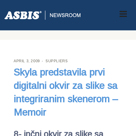
ASBIS CROATIA
>
SUPPLIERS
> SKYLA PREDSTAVILA PRVI
DIGITALNI OKVIR ZA SLIKE SA INTEGRIRANIM SKENEROM –
MEMOIR
APRIL 3, 2009
SUPPLIERS
Skyla predstavila prvi
digitalni okvir za slike sa
integriranim skenerom –
Memoir
8- inčni okvir za slike sa