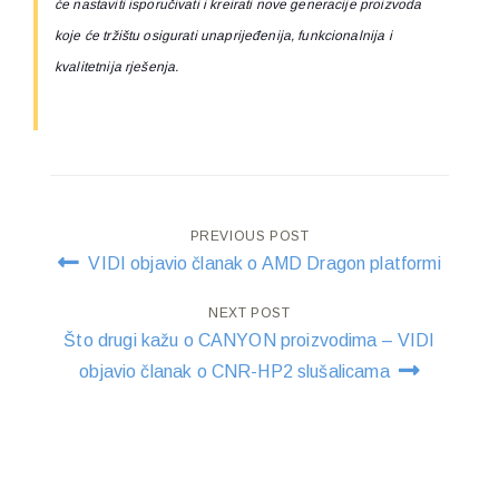
će nastaviti isporučivati i kreirati nove generacije proizvoda
koje će tržištu osigurati unaprijeđenija, funkcionalnija i
kvalitetnija rješenja.
Post
PREVIOUS POST
VIDI objavio članak o AMD Dragon platformi
navigation
NEXT POST
Što drugi kažu o CANYON proizvodima – VIDI
objavio članak o CNR-HP2 slušalicama