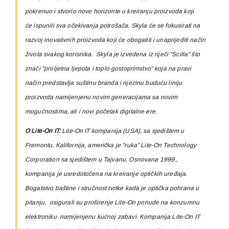
pokrenuo i stvorio nove horizonte u kreiranju proizvoda koji
će ispuniti sva očekivanja potrošača. Skyla će se fokusirati na
razvoj inovativnih proizvoda koji će obogatiti i unaprijediti način
života svakog korisnika.
Skyla je izvedena iz riječi "Scilla" što
znači "proljetna ljepota i toplo gostoprimstvo" koja na pravi
način predstavlja suštinu branda i njezinu buduću liniju
proizvoda namijenjenu novim generacijama sa novim
mogućnostima, ali i novi početak digitalne ere.
O Lite-On IT:
Lite-On IT kompanija (USA), sa sjedištem u
Fremontu, Kalifornija, američka je "ruka" Lite-On Technology
Corporation sa sjedištem u Tajvanu. Osnovana 1999.,
kompanija je usredotočena na kreiranje optičkih uređaja.
Bogatstvo baštine i stručnost tvrtke kada je optička pohrana u
pitanju, osigurali su proširenje Lite-On ponude na konzumnu
elektroniku namijenjenu kućnoj zabavi. Kompanija Lite-On IT