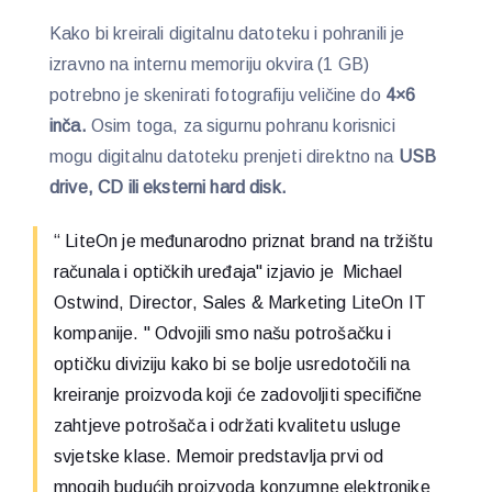
Kako bi kreirali digitalnu datoteku i pohranili je
izravno na internu memoriju okvira (1 GB)
potrebno je skenirati fotografiju veličine do
4×6
inča.
Osim toga, za sigurnu pohranu korisnici
mogu digitalnu datoteku prenjeti direktno na
USB
drive, CD ili eksterni hard disk.
“ LiteOn je međunarodno priznat brand na tržištu
računala i optičkih uređaja" izjavio je Michael
Ostwind, Director, Sales & Marketing LiteOn IT
kompanije. " Odvojili smo našu potrošačku i
optičku diviziju kako bi se bolje usredotočili na
kreiranje proizvoda koji će zadovoljiti specifične
zahtjeve potrošača i održati kvalitetu usluge
svjetske klase. Memoir predstavlja prvi od
mnogih budućih proizvoda konzumne elektronike