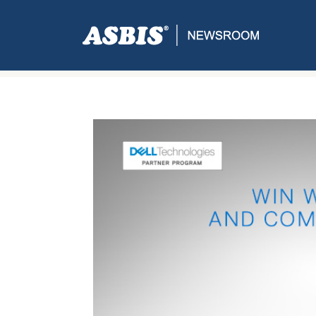
ASBIS CROATIA
>
PRESS
> ‘WIN WITH DELL’ PRO
MONITORA!