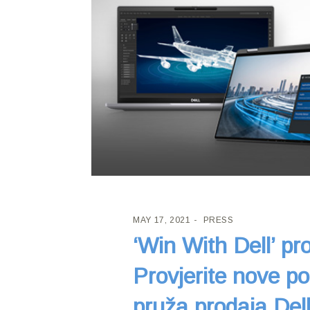
MAY 17, 2021
PRESS
‘Win With Dell’ pro
Provjerite nove p
pruža prodaja Del