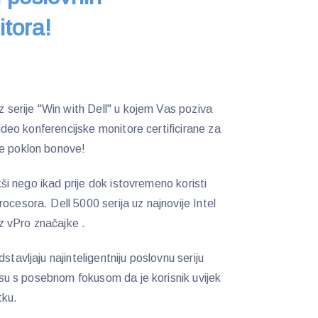
itora!
iz serije "Win with Dell" u kojem Vas poziva
 video konferencijske monitore certificirane za
ne poklon bonove!
akši nego ikad prije dok istovremeno koristi
ocesora. Dell 5000 serija uz najnovije Intel
uz vPro značajke .
stavljaju najinteligentniju poslovnu seriju
ni su s posebnom fokusom da je korisnik uvijek
tku.