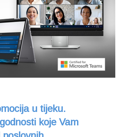
mocija u tijeku.
ogodnosti koje Vam
l poslovnih