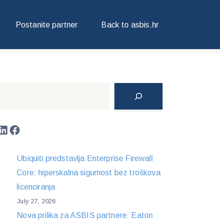
 PRODAJA DELL POSLOVNIH PRIJENOSNIKA I
Postanite partner
Back to asbis.hr
Search
LinkedIn
Facebook
Ubiquiti predstavlja Enterprise Firewall
Core: hiperskalna sigurnost bez troškova
licenciranja
July 27, 2026
Nova prilika za ASBIS partnere: Eaton