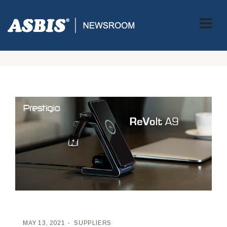
ASBIS CROATIA
>
SUPPLIERS
> PRESTIGIO PUSTIO U PRODAJU
BEŽIČNU STANICU ZA PUNJENJE NAMIJENJENU KORISNICIMA
UREĐAJA KOJI KORISTE ANDORID
MAY 13, 2021
SUPPLIERS