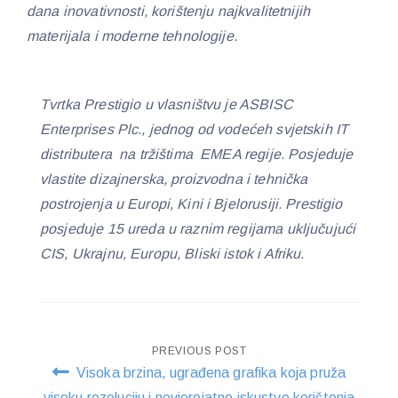
dana inovativnosti, korištenju najkvalitetnijih
materijala i moderne tehnologije.
Tvrtka Prestigio u vlasništvu je ASBISC
Enterprises Plc., jednog od vodećeh svjetskih IT
distributera na tržištima EMEA regije. Posjeduje
vlastite dizajnerska, proizvodna i tehnička
postrojenja u Europi, Kini i Bjelorusiji. Prestigio
posjeduje 15 ureda u raznim regijama uključujući
CIS, Ukrajnu, Europu, Bliski istok i Afriku.
Post
PREVIOUS POST
Visoka brzina, ugrađena grafika koja pruža
visoku rezoluciju i nevjerojatno iskustvo korištenja