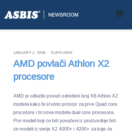
ASBIS CROATIA
>
SUPPLIERS
> AMD POVLAČI ATHLON X2
PROCESORE
JANUARY 2, 2008
SUPPLIERS
AMD povlači Athlon X2
procesore
AMD je odlučilo povuči određeni broj K8 Athlon X2
modela kako bi stvorio prostor za prve Quad core
procesore i tri nova modela dual core procesora.
Prvi modeli koji će biti povučeni iz proizvodnje biti
će modeli iz serije X2 4000+ i 4200+ za koje će