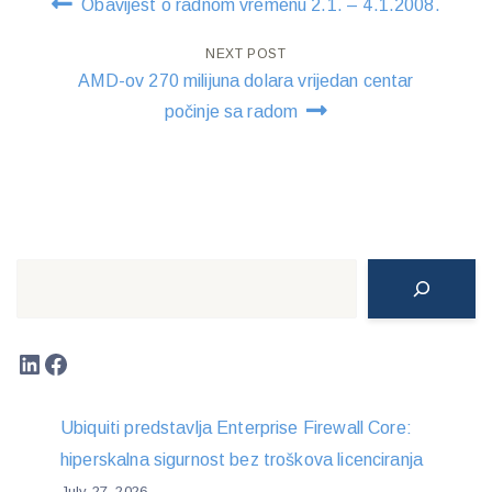
Obavijest o radnom vremenu 2.1. – 4.1.2008.
navigation
NEXT POST
AMD-ov 270 milijuna dolara vrijedan centar
počinje sa radom
Search
LinkedIn
Facebook
Ubiquiti predstavlja Enterprise Firewall Core:
hiperskalna sigurnost bez troškova licenciranja
July 27, 2026