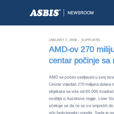
ASBIS CROATIA
>
SUPPLIERS
> AMD-OV 270 MILI
JANUARY 2, 2008
SUPPLIERS
AMD-ov 270 miliju
centar počinje sa
AMD se počeo useljavati u svoj nov
Centar vrijedan 270 milijuna dolara 
objekata sa više od 80 000 kvadrat
osoblja iz Austinove regije. Lone St
očekuje se da će se svi smjestiti do
vrlo funkcionalni i ugodni. Sada je