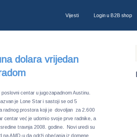
JUNA DOLARA VRIJEDAN CENTAR POČINJE SA RADOM
Vijesti
Login u B2B shop
na dolara vrijedan
 radom
i poslovni centar u jugozapadnom Austinu.
nazvan je Lone Star i sastoji se od 5
a radnog prostora koji je dovoljan za 2.600
ar centar već je udomio svoje prve radnike, a
 sredine travnja 2008. godine. Novi uredi su
 red na AMD-u da održi obećanja iz domene