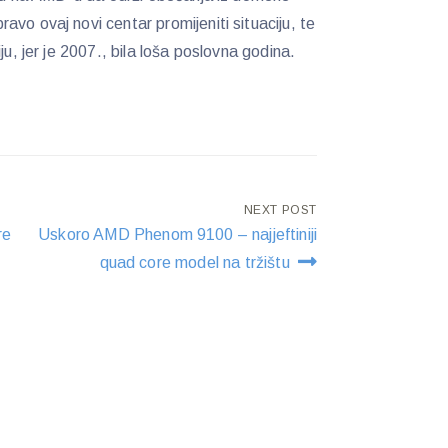
vo ovaj novi centar promijeniti situaciju, te
ju, jer je 2007., bila loša poslovna godina.
NEXT POST
re
Uskoro AMD Phenom 9100 – najjeftiniji
quad core model na tržištu