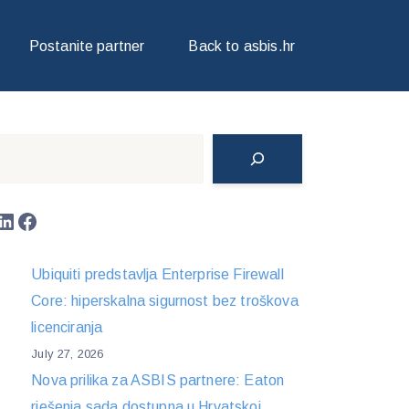
Postanite partner
Back to asbis.hr
Search
LinkedIn
Facebook
Ubiquiti predstavlja Enterprise Firewall
Core: hiperskalna sigurnost bez troškova
licenciranja
July 27, 2026
Nova prilika za ASBIS partnere: Eaton
rješenja sada dostupna u Hrvatskoj