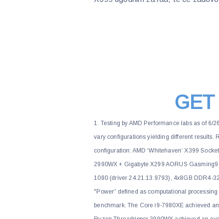
GET
1. Testing by AMD Performance labs as of 6/
vary configurations yielding different results
configuration: AMD ‘Whitehaven’ X399 Sock
2990WX + Gigabyte X299 AORUS Gasming9 + 
1080 (driver 24.21.13.9793), 4x8GB DDR4-3
"Power” defined as computational processing
benchmark. The Core i9-7980XE achieved an a
Ryzen Threadripper 2990WX achieved an aver