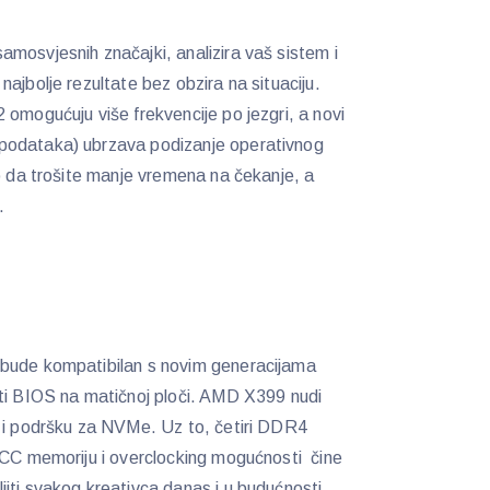
mosvjesnih značajki, analizira vaš sistem i
ajbolje rezultate bez obzira na situaciju.
 omogućuju više frekvencije po jezgri, a novi
podataka) ubrzava podizanje operativnog
ko da trošite manje vremena na čekanje, a
e.
bude kompatibilan s novim generacijama
ati BIOS na matičnoj ploči. AMD X399 nudi
a i podršku za NVMe. Uz to, četiri DDR4
ECC memoriju i overclocking mogućnosti čine
iti svakog kreativca danas i u budućnosti.