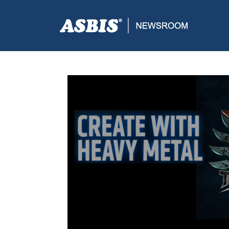
ASBIS CROATIA
>
SUPPLIERS
> NAJMOĆNIJI PROC