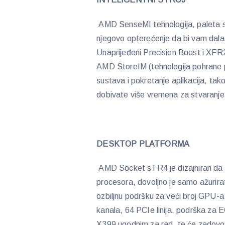
AMD SenseMI tehnologija, paleta sa
njegovo opterećenje da bi vam dala n
Unaprijeđeni Precision Boost i XFR2
AMD StoreIM (tehnologija pohrane 
sustava i pokretanje aplikacija, ta
dobivate više vremena za stvaranj
DESKTOP PLATFORMA
AMD Socket sTR4 je dizajniran da 
procesora, dovoljno je samo ažurir
ozbiljnu podršku za veći broj GPU-
kanala, 64 PCIe linija, podrška za 
X399 ugodnim za rad, te će zadovolj