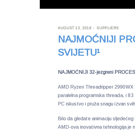
AUGUST 13, 2018
SUPPLIERS
NAJMOĆNIJI P
SVIJETU¹
NAJMOĆNIJI 32-jezgreni PROCE
AMD Ryzen Threadripper 2990WX sa
paralelna programska threada, i 83
PC iskustvo i pruža snagu izvan svi
Bilo da gledate animaciju sljedećeg hi
AMD-ova inovativna tehnologija je m