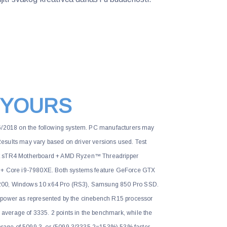
 YOURS
26/2018 on the following system. PC manufacturers may
. Results may vary based on driver versions used. Test
et sTR4 Motherboard + AMD Ryzen™ Threadripper
Core i9-7980XE. Both systems feature GeForce GTX
200, Windows 10 x64 Pro (RS3), Samsung 850 Pro SSD.
 power as represented by the cinebench R15 processor
verage of 3335. 2 points in the benchmark, while the
age of 5099.3, or (5099.3/3335.2=153%) 53% faster