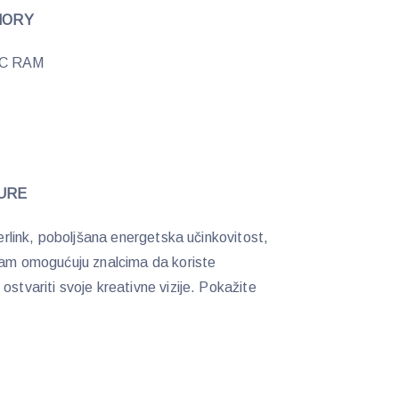
MORY
ECC RAM
URE
terlink, poboljšana energetska učinkovitost,
itam omogućuju znalcima da koriste
ostvariti svoje kreativne vizije. Pokažite