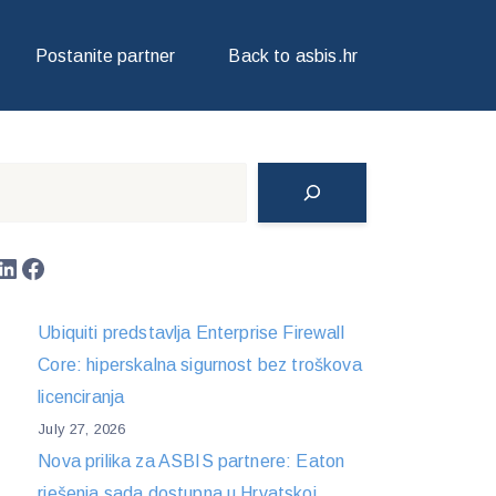
Postanite partner
Back to asbis.hr
Search
LinkedIn
Facebook
Ubiquiti predstavlja Enterprise Firewall
Core: hiperskalna sigurnost bez troškova
licenciranja
July 27, 2026
Nova prilika za ASBIS partnere: Eaton
rješenja sada dostupna u Hrvatskoj