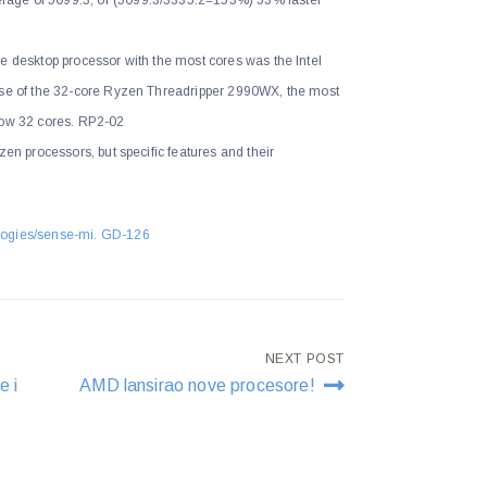
e desktop processor with the most cores was the Intel
ase of the 32-core Ryzen Threadripper 2990WX, the most
now 32 cores. RP2-02
zen processors, but specific features and their
.
logies/sense-mi. GD-126
NEXT POST
e i
AMD lansirao nove procesore!