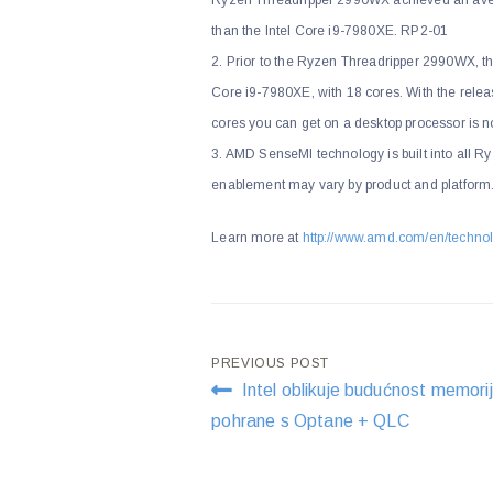
than the Intel Core i9-7980XE. RP2-01
2. Prior to the Ryzen Threadripper 2990WX, th
Core i9-7980XE, with 18 cores. With the rele
cores you can get on a desktop processor is 
3. AMD SenseMI technology is built into all Ry
enablement may vary by product and platform
Learn more at
http://www.amd.com/en/techno
Post
PREVIOUS POST
Intel oblikuje budućnost memorij
navigation
pohrane s Optane + QLC