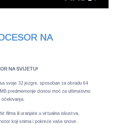
ROCESOR NA
SOR NA SVIJETU²
 svoje 32 jezgre, sposoban za obradu 64
 MB predmemorije donosi moć za ultimativno
h očekivanja.
t filma ili uranjate u virtualna iskustva,
otor koji snima i pokreće vaše snove.