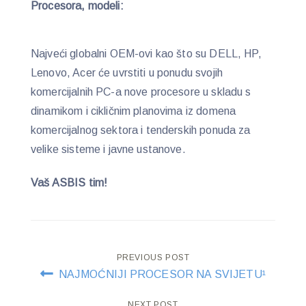
Procesora, modeli:
Najveći globalni OEM-ovi kao što su DELL, HP,
Lenovo, Acer će uvrstiti u ponudu svojih
komercijalnih PC-a nove procesore u skladu s
dinamikom i cikličnim planovima iz domena
komercijalnog sektora i tenderskih ponuda za
velike sisteme i javne ustanove.
Vaš ASBIS tim!
Post
PREVIOUS POST
NAJMOĆNIJI PROCESOR NA SVIJETU¹
navigation
NEXT POST