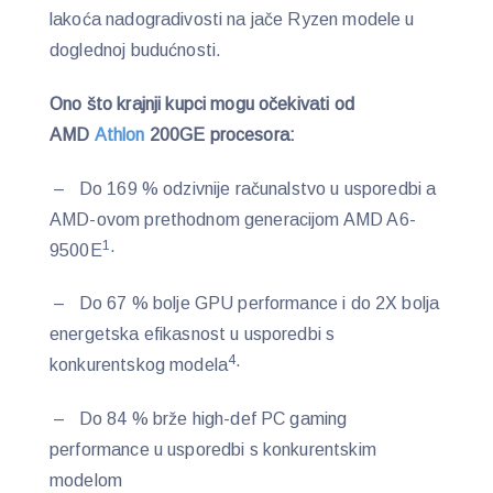
lakoća nadogradivosti na jače Ryzen modele u
doglednoj budućnosti.
Ono što krajnji kupci mogu očekivati od
AMD
Athlon
200GE procesora:
– Do 169 % odzivnije računalstvo u usporedbi a
AMD-ovom prethodnom generacijom AMD A6-
1
9500E
·
– Do 67 % bolje GPU performance i do 2X bolja
energetska efikasnost u usporedbi s
4
konkurentskog modela
·
– Do 84 % brže high-def PC gaming
performance u usporedbi s konkurentskim
modelom