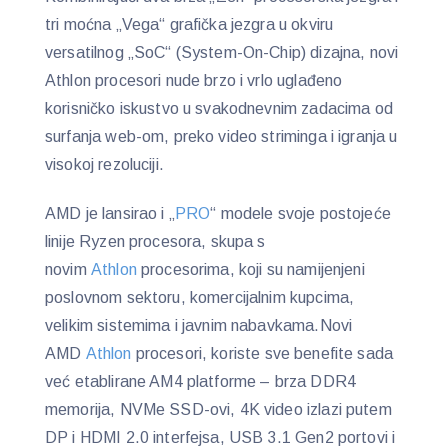
tri moćna „Vega“ grafička jezgra u okviru
versatilnog „SoC“ (System-On-Chip) dizajna, novi
Athlon procesori nude brzo i vrlo uglađeno
korisničko iskustvo u svakodnevnim zadacima od
surfanja web-om, preko video striminga i igranja u
visokoj rezoluciji.
AMD je lansirao i „
PRO
“ modele svoje postojeće
linije Ryzen procesora, skupa s
novim
Athlon
procesorima, koji su namijenjeni
poslovnom sektoru, komercijalnim kupcima,
velikim sistemima i javnim nabavkama.Novi
AMD
Athlon
procesori, koriste sve benefite sada
već etablirane AM4 platforme – brza DDR4
memorija, NVMe SSD-ovi, 4K video izlazi putem
DP i HDMI 2.0 interfejsa, USB 3.1 Gen2 portovi i