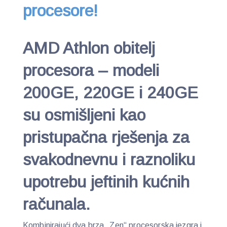
procesore!
AMD Athlon obitelj
procesora – modeli
200GE, 220GE i 240GE
su osmišljeni kao
pristupačna rješenja za
svakodnevnu i raznoliku
upotrebu jeftinih kućnih
računala.
Kombinirajući dva brza „Zen“ procesorska jezgra i