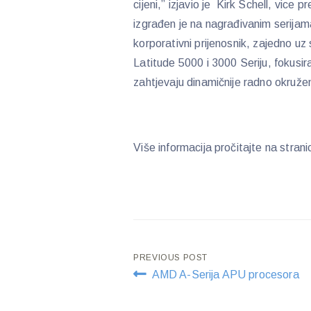
cijeni,” izjavio je Kirk Schell, vice 
izgrađen je na nagrađivanim serijama
korporativni prijenosnik, zajedno uz
Latitude 5000 i 3000 Seriju, fokusira
zahtjevaju dinamičnije radno okružen
Više informacija pročitajte na str
Post
PREVIOUS POST
AMD A-Serija APU procesora
navigation