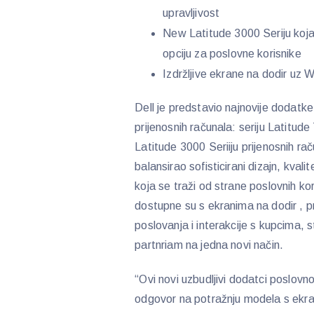
upravljivost
New Latitude 3000 Seriju koja 
opciju za poslovne korisnike
Izdržljive ekrane na dodir uz
Dell je predstavio najnovije dodatke s
prijenosnih računala: seriju Latitud
Latitude 3000 Seriiju prijenosnih ra
balansirao sofisticirani dizajn, kval
koja se traži od strane poslovnih ko
dostupne su s ekranima na dodir , 
poslovanja i interakcije s kupcima, s
partnriam na jedna novi način.
“Ovi novi uzbudljivi dodatci poslovn
odgovor na potražnju modela s ekran