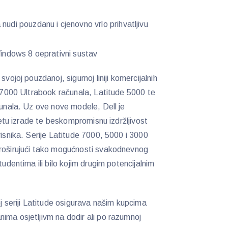
nudi pouzdanu i cjenovno vrlo prihvatljivu
 Windows 8 oeprativni sustav
vojoj pouzdanoj, sigurnoj liniji komercijalnih
e 7000 Ultrabook računala, Latitude 5000 te
čunala. Uz ove nove modele, Dell je
itetu izrade te beskompromisnu izdržljivost
risnika. Serije Latitude 7000, 5000 i 3000
proširujući tako mogućnosti svakodnevnog
tudentima ili bilo kojim drugim potencijalnim
oj seriji Latitude osigurava našim kupcima
ima osjetljivm na dodir ali po razumnoj