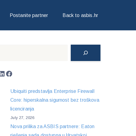
Postanite partner
Back to asbis.hr
Search
LinkedIn
Facebook
Ubiquiti predstavlja Enterprise Firewall
Core: hiperskalna sigurnost bez troškova
licenciranja
July 27, 2026
Nova prilika za ASBIS partnere: Eaton
rješenja sada dostupna u Hrvatskoj