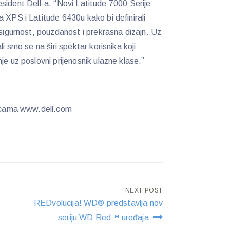
president Dell-a. “Novi Latitude 7000 Serije
 XPS i Latitude 6430u kako bi definirali
 sigurnost, pouzdanost i prekrasna dizajn. Uz
li smo se na širi spektar korisnika koji
je uz poslovni prijenosnik ulazne klase.”
anicama www.dell.com
NEXT POST
REDvolucija! WD® predstavlja nov
seriju WD Red™ uređaja