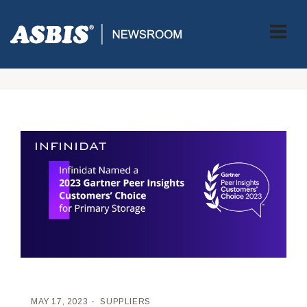
ASBIS CROATIA
>
SUPPLIERS
> INFINIDAT JE PO ČETVRTI PUT
PREPOZNAT KAO 2023. GARTNER® PEER INSIGHTS™ IZBOR
KUPACA ZA PRIMARNE NIZOVE ZA POHRANU
MAY 17, 2023
SUPPLIERS