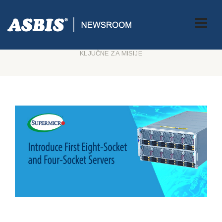
ASBIS CROATIA
>
SUPPLIERS
> SUPERMICRO PREDVODI
INDUSTRIJU S PRVIM POSLUŽITELJIMA S OSAM I ČETIRI
UTIČNICE ZA NAJZAHTJEVNIJE TVRTKE, BAZE PODATAKA I
KLJUČNE ZA MISIJE