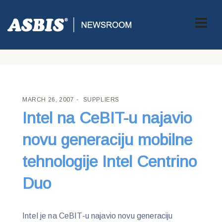
ASBIS CROATIA
>
SUPPLIERS
> INTEL NA CEBIT-U NAJAVIO
NOVU GENERACIJU MOBILNE TEHNOLOGIJE INTEL CENTRINO
DUO
MARCH 26, 2007
SUPPLIERS
Intel na CeBIT-u najavio
novu generaciju mobilne
tehnologije Intel Centrino
Duo
Intel je na CeBIT-u najavio novu generaciju