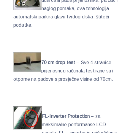
udarca ili pada prijenosnika, pa čak i
naglog pomaka, ova tehnologija
automatski parkira glavu tvrdog diska, štiteći
podatke.
70 cm drop test
– Sve 4 stranice
prijenosnog računala testirane su i
otporne na padove s prosječne visine od 70cm.
FL-Inverter Protection
– za
maksimalne performanse LCD
panela, FL – inverter je pričvršćen s