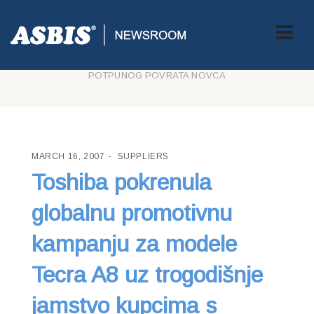
ASBIS CROATIA
>
SUPPLIERS
> TOSHIBA POKRENULA
GLOBALNU PROMOTIVNU KAMPANJU ZA MODELE TECRA A8 UZ
TROGODIŠNJE JAMSTVO KUPCIMA S MOGUĆNOŠĆU
POTPUNOG POVRATA NOVCA
MARCH 16, 2007
SUPPLIERS
Toshiba pokrenula
globalnu promotivnu
kampanju za modele
Tecra A8 uz trogodišnje
jamstvo kupcima s