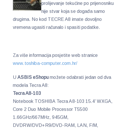
prolijevanje tekućine po prijenosniku
nije stvar koja se događa samo
drugima. No kod TECRE A8 imate dovoljno
vremena ugasiti računalo i spasiti podatke.
Za više informacija posjetite web stranice
www.toshiba-computer.com.hr/
U
ASBIS eShopu
možete odabrati jedan od dva
modela Tecra A8:
Tecra A8-103
Notebook TOSHIBA Tecra A8-103 15.4′ WXGA,
Core 2 Duo Mobile Processor T5500
1.66GHz/667MHz, 945GM,
DVDRW/DVD+R9/DVD-RAM, LAN, F/M,