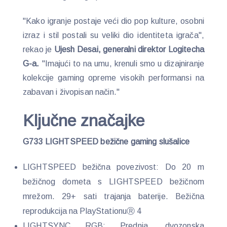
"Kako igranje postaje veći dio pop kulture, osobni
izraz i stil postali su veliki dio identiteta igrača",
rekao je
Ujesh Desai, generalni direktor Logitecha
G-a.
"Imajući to na umu, krenuli smo u dizajniranje
kolekcije gaming opreme visokih performansi na
zabavan i živopisan način."
Ključne značajke
G733 LIGHTSPEED bežične gaming slušalice
LIGHTSPEED bežična povezivost: Do 20 m
bežičnog dometa s LIGHTSPEED bežičnom
mrežom. 29+ sati trajanja baterije. Bežična
reprodukcija na PlayStationuⓇ 4
LIGHTSYNC RGB: Prednja, dvozonska