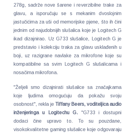
278g, sadrže nove šarene i reverzibilne trake za
glavu, a isporučuju se s mekanim dvoslojnim
jastučićima za uši od memorijske pjene, što ih čini
jednim od najudobnijih slušalica koje je Logitech G
ikad dizajnirao. Uz G733 slušalice, Logitech G je
predstavio i kolekciju traka za glavu usklađenih u
boji, uz razigrane navlake za mikrofone koje su
kompatibilne sa svim Logitech G slušalicama i
nosačima mikrofona.
"Željeli smo dizajnirati slušalice sa značajkama
koje ljudima omogućuju da pokažu svoju
osobnost", rekla je
Tiffany Beers, voditeljica audio
inženjeringa u Logitechu G.
"G733 i dostupni
dodaci čine upravo to. To su pouzdane,
visokokvalitetne gaming slušalice koje odgovaraju