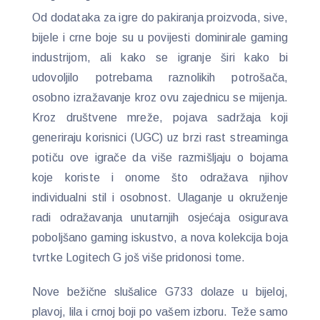
Od dodataka za igre do pakiranja proizvoda, sive,
bijele i crne boje su u povijesti dominirale gaming
industrijom, ali kako se igranje širi kako bi
udovoljilo potrebama raznolikih potrošača,
osobno izražavanje kroz ovu zajednicu se mijenja.
Kroz društvene mreže, pojava sadržaja koji
generiraju korisnici (UGC) uz brzi rast streaminga
potiču ove igrače da više razmišljaju o bojama
koje koriste i onome što odražava njihov
individualni stil i osobnost. Ulaganje u okruženje
radi odražavanja unutarnjih osjećaja osigurava
poboljšano gaming iskustvo, a nova kolekcija boja
tvrtke Logitech G još više pridonosi tome.
Nove bežične slušalice G733 dolaze u bijeloj,
plavoj, lila i crnoj boji po vašem izboru. Teže samo