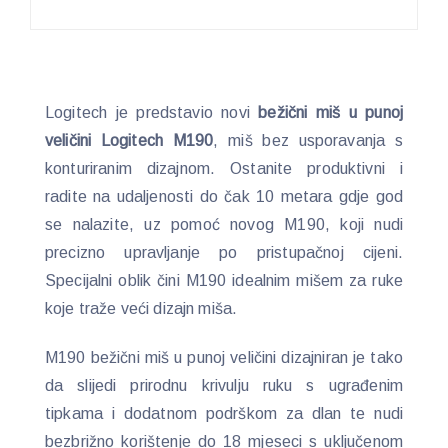
Logitech je predstavio novi
bežični miš u punoj
veličini Logitech M190
, miš bez usporavanja s
konturiranim dizajnom. Ostanite produktivni i
radite na udaljenosti do čak 10 metara gdje god
se nalazite, uz pomoć novog M190, koji nudi
precizno upravljanje po pristupačnoj cijeni.
Specijalni oblik čini M190 idealnim mišem za ruke
koje traže veći dizajn miša.
M190 bežični miš u punoj veličini dizajniran je tako
da slijedi prirodnu krivulju ruku s ugrađenim
tipkama i dodatnom podrškom za dlan te nudi
bezbrižno korištenje do 18 mjeseci s uključenom