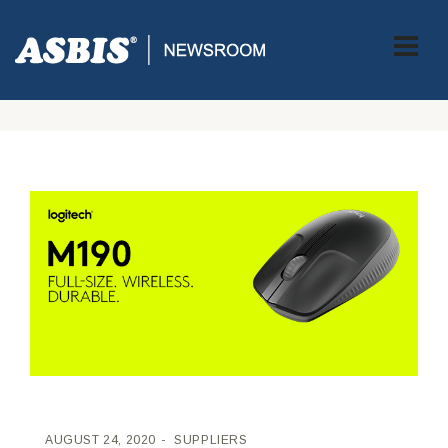
ASBIS CROATIA
>
SUPPLIERS
> NOVI BEŽIČNI FULL-SIZE MIŠ
LOGITECH M190 DONOSI VRHUNSKU DUGOTRAJNU UDOBNOST
UZ PRISTUPAČNU CIJENU
AUGUST 24, 2020
SUPPLIERS