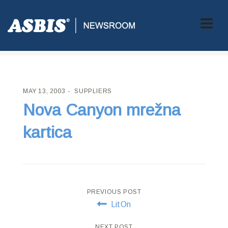
ASBIS CROATIA
>
SUPPLIERS
> NOVA CANYON MREŽNA
KARTICA
MAY 13, 2003
SUPPLIERS
Nova Canyon mrežna
kartica
Post
PREVIOUS POST
LitOn
navigation
NEXT POST