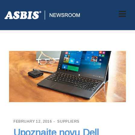
ASBIS CROATIA
>
SUPPLIERS
> UPOZNAJTE NOVU DELL
LATITUDE OBITELJ PROIZVODA
FEBRUARY 12, 2016
SUPPLIERS
Upoznajte novu Dell