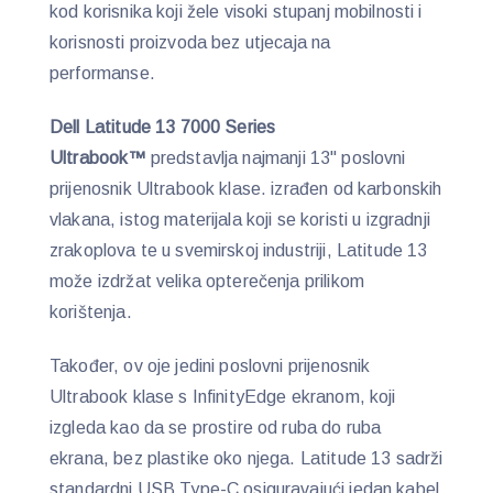
kod korisnika koji žele visoki stupanj mobilnosti i
korisnosti proizvoda bez utjecaja na
performanse.
Dell Latitude 13 7000 Series
Ultrabook™
predstavlja najmanji 13" poslovni
prijenosnik Ultrabook klase. izrađen od karbonskih
vlakana, istog materijala koji se koristi u izgradnji
zrakoplova te u svemirskoj industriji, Latitude 13
može izdržat velika opterečenja prilikom
korištenja.
Također, ov oje jedini poslovni prijenosnik
Ultrabook klase s InfinityEdge ekranom, koji
izgleda kao da se prostire od ruba do ruba
ekrana, bez plastike oko njega. Latitude 13 sadrži
standardni USB Type-C osiguravajući jedan kabel