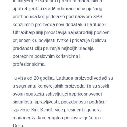
InfinityEdge ekranom i premium materijalima
upotrebljenih u izradi! adatirani od uspješnog
prethodnika koji je dolazio pod nazivom XPS
konzumnih proizvoda novi dodatak u Latitude i
UltraSharp liniji predstavlja najnapredniji poslovni
prijenosnik u povijesti tvrtke i prikazuje Dellovu
predanost cilju pružanja najboljih uređaja
potrebnim poslovnim korisnicima i
profesionalcima.
“u više od 20 godina, Latitude proizvodi vodeći su
u segmentu komercijalnih proizvoda te su stekli
svoju reputaciju zahvaljujući neprikosnovenoj
sigurnosti, upravljivosti, pouzdanosti i podršci,”
izjavio je Kirk Schell, vice president i general
manager za komercijalna poslovna rješenja u
Dellu.