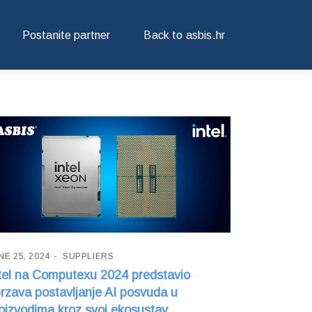
Postanite partner
Back to asbis.hr
NE 25, 2024
SUPPLIERS
tel na Computexu 2024 predstavio
rzava postavljanje AI posvuda u
oizvodima kroz svoj ekosustav