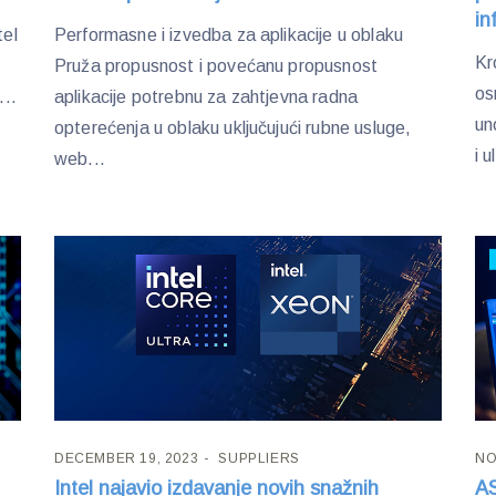
in
tel
Performasne i izvedba za aplikacije u oblaku
Kr
Pruža propusnost i povećanu propusnost
os
...
aplikacije potrebnu za zahtjevna radna
un
opterećenja u oblaku uključujući rubne usluge,
i 
web...
DECEMBER 19, 2023
SUPPLIERS
NO
Intel najavio izdavanje novih snažnih
AS