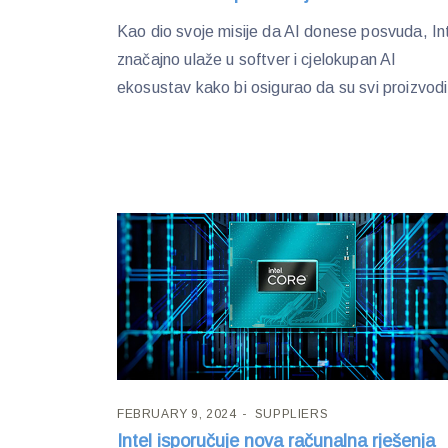
Kao dio svoje misije da AI donese posvuda, In
značajno ulaže u softver i cjelokupan AI
ekosustav kako bi osigurao da su svi proizvodi
FEBRUARY 9, 2024
SUPPLIERS
Intel isporučuje nova računalna rješenja