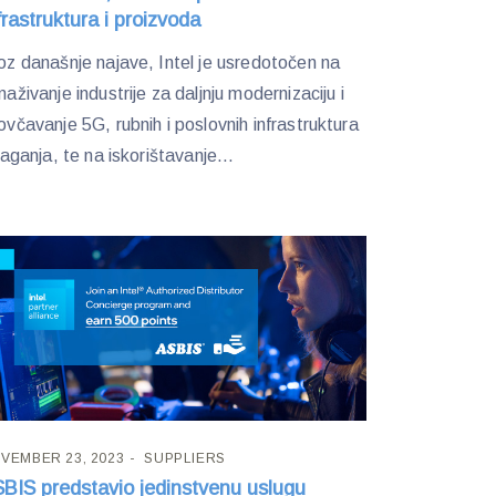
frastruktura i proizvoda
oz današnje najave, Intel je usredotočen na
naživanje industrije za daljnju modernizaciju i
ovčavanje 5G, rubnih i poslovnih infrastruktura
ulaganja, te na iskorištavanje...
VEMBER 23, 2023
SUPPLIERS
BIS predstavio jedinstvenu uslugu