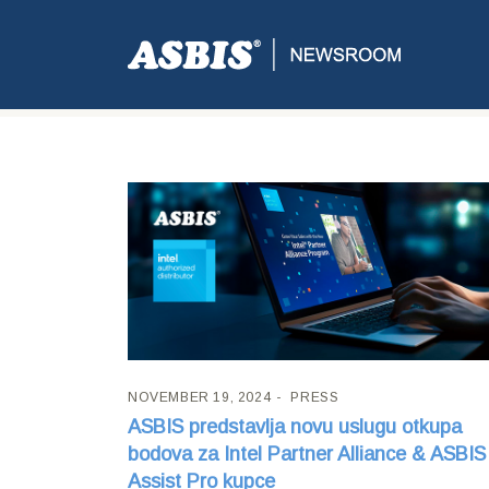
Tag:
Intel
NOVEMBER 19, 2024
PRESS
ASBIS predstavlja novu uslugu otkupa
bodova za Intel Partner Alliance & ASBIS
Assist Pro kupce