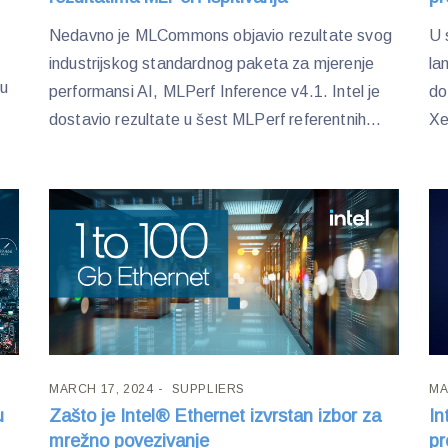
Nedavno je MLCommons objavio rezultate svog
U 
industrijskog standardnog paketa za mjerenje
la
vu
performansi AI, MLPerf Inference v4.1. Intel je
do
dostavio rezultate u šest MLPerf referentnih...
Xe
MARCH 17, 2024
SUPPLIERS
MA
u
Zašto je Intel® Ethernet izvrstan izbor za
In
mrežno povezivanje
pr