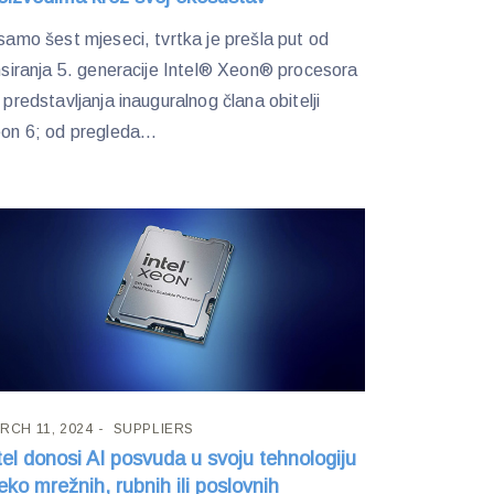
samo šest mjeseci, tvrtka je prešla put od
nsiranja 5. generacije Intel® Xeon® procesora
 predstavljanja inauguralnog člana obitelji
on 6; od pregleda...
RCH 11, 2024
SUPPLIERS
tel donosi AI posvuda u svoju tehnologiju
eko mrežnih, rubnih ili poslovnih