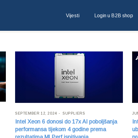
Vijesti
Login u B2B shop
SEPTEMBER 12, 2024
SUPPLIERS
JU
Intel Xeon 6 donosi do 17x AI poboljšanja
In
performansa tijekom 4 godine prema
ub
rezultatima MLPerf ispitivanja
pr