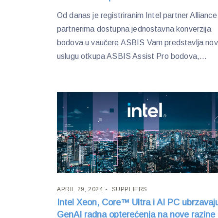
Od danas je registriranim Intel partner Alliance
partnerima dostupna jednostavna konverzija
bodova u vaučere ASBIS Vam predstavlja no
uslugu otkupa ASBIS Assist Pro bodova,...
APRIL 29, 2024
SUPPLIERS
Intel Xeon, Core™ Ultra i AI PC ubrzavaj
GenAI radna opterećenja na nove razine